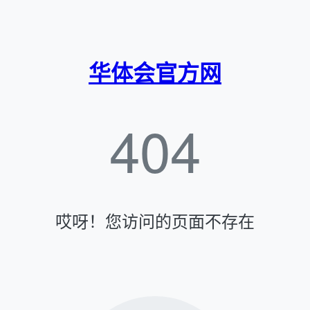
华体会官方网
404
哎呀！您访问的页面不存在