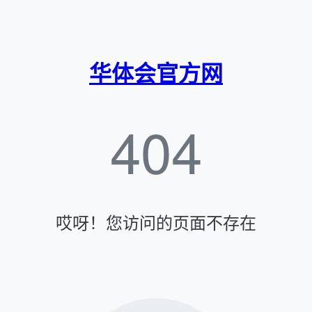
华体会官方网
404
哎呀！您访问的页面不存在