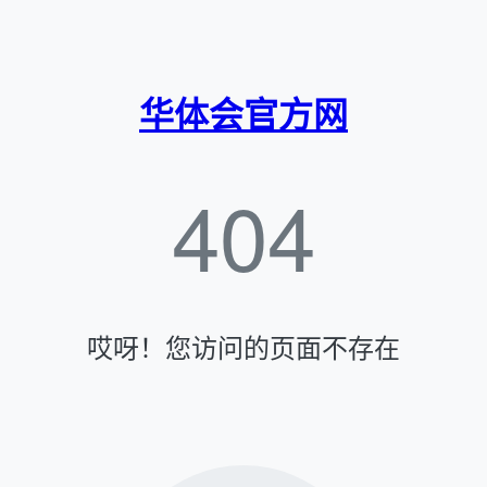
华体会官方网
404
哎呀！您访问的页面不存在